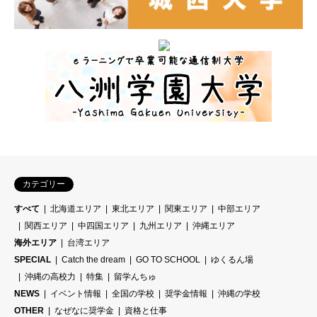
カテゴリー
すべて
北海道エリア
東北エリア
関東エリア
中部エリア
関西エリア
中四国エリア
九州エリア
沖縄エリア
海外エリア
台湾エリア
SPECIAL
Catch the dream
GO TO SCHOOL
ゆくるん場
沖縄の高校力
特集
留学んちゅ
NEWS
イベント情報
全国の学校
奨学金情報
沖縄の学校
OTHER
なぜなに奨学金
資格と仕事