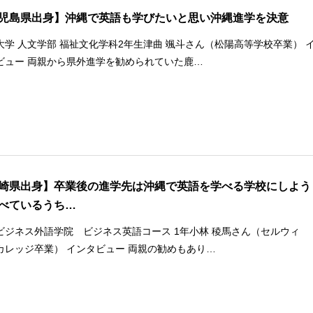
児島県出身】沖縄で英語も学びたいと思い沖縄進学を決意
大学 人文学部 福祉文化学科2年生津曲 颯斗さん（松陽高等学校卒業） 
ビュー 両親から県外進学を勧められていた鹿…
崎県出身】卒業後の進学先は沖縄で英語を学べる学校にしよう
べているうち…
ビジネス外語学院 ビジネス英語コース 1年小林 稜馬さん（セルウィ
カレッジ卒業） インタビュー 両親の勧めもあり…