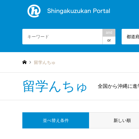
and
都道
or
留学んちゅ
留学んちゅ
全国から沖縄に進
並べ替え条件
新しい順