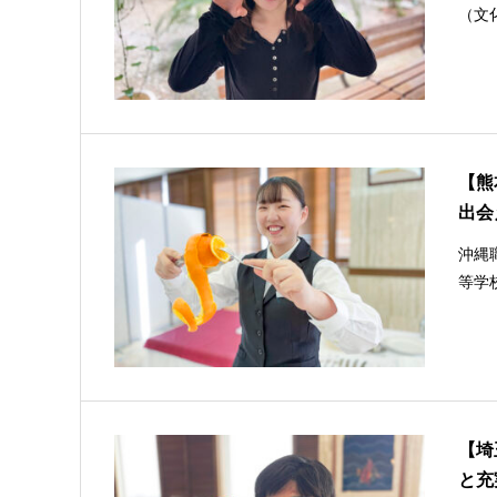
（文
【熊
出会
沖縄
等学
【埼
と充