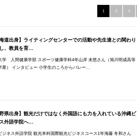
1
2
3
海道出身】ライティングセンターでの活動や先生達との関わり
し、教員を育…
大学 人間健康学部 スポーツ健康学科4年山岸 未悠さん（旭川明成高等
卒業） インタビュー 小学生のころからバレー…
野県出身】観光だけではなく外国語にも力を入れている沖縄ビ
ス外語学院へ…
ビジネス外語学院 観光本科国際観光ビジネスコース1年海藤 冬和さん