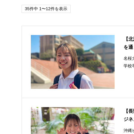
35件中 1〜12件を表示
【北
を通
名桜
学校
【長
ジネ
沖縄