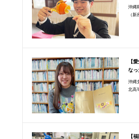
沖縄
（新
【愛
なっ
沖縄
北高
【福