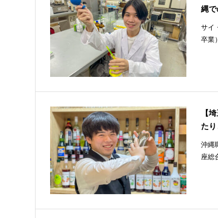
縄で
サイ
卒業
【埼
たり
沖縄
座総