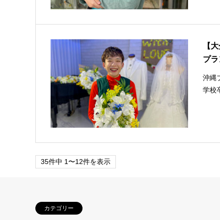
【大
プラ
沖縄
学校
35件中 1〜12件を表示
カテゴリー