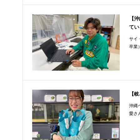
【沖
てい
サイ
卒業
【岐
沖縄
愛さ