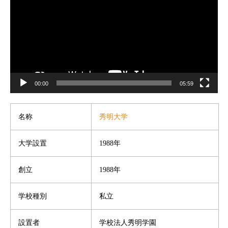
プ
レ
ー
ヤ
ー
00:00
05:59
秀明大学
名称
大学設置
1988年
創立
1988年
学校種別
私立
設置者
学校法人秀明学園