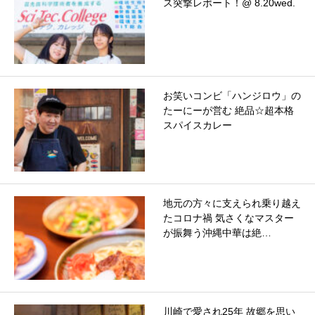
ス突撃レポート！@ 8.20wed.
お笑いコンビ「ハンジロウ」の
たーにーが営む 絶品☆超本格
スパイスカレー
地元の方々に支えられ乗り越え
たコロナ禍 気さくなマスター
が振舞う沖縄中華は絶…
川崎で愛され25年 故郷を思い