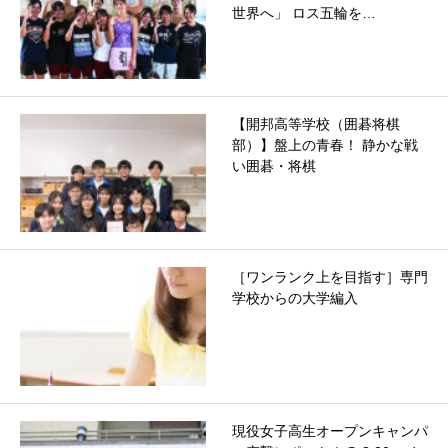
世界へ」 ロス五輪を…
【開邦⾼等学校（囲碁将棋
部）】盤上の⻘春！ 静かな戦
い囲碁・将棋
［ワンランク上を目指す］専門
学校からの大学編入
現役女子高生オープンキャンパ