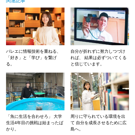
関連記事
バレエに情報技術を重ねる、
自分が折れずに努力しつづけ
「好き」と「学び」を繋げ
れば、 結果は必ずついてくる
る。
と信じています。
「魚に生活を合わせろ」 大学
周りに守られている環境を出
生活4年目の挑戦は始まったば
て 自分を成長させるために広
かり。
島へ。