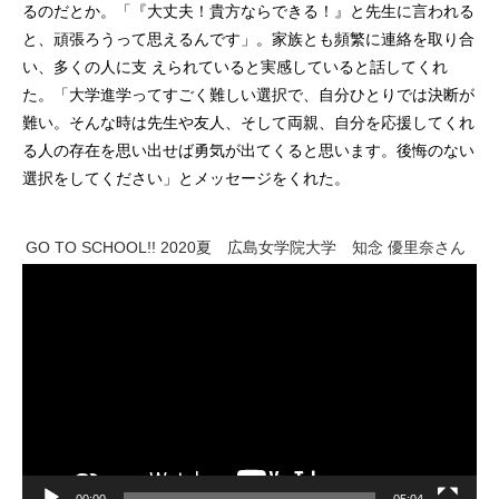
るのだとか。「『大丈夫！貴方ならできる！』と先生に言われる
と、頑張ろうって思えるんです」。家族とも頻繁に連絡を取り合
い、多くの人に支 えられていると実感していると話してくれ
た。「大学進学ってすごく難しい選択で、自分ひとりでは決断が
難い。そんな時は先生や友人、そして両親、自分を応援してくれ
る人の存在を思い出せば勇気が出てくると思います。後悔のない
選択をしてください」とメッセージをくれた。
GO TO SCHOOL!! 2020夏 広島女学院大学 知念 優里奈さん
動
画
プ
レ
ー
ヤ
ー
00:00
05:04