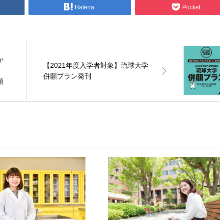
Hatena
Pocket
か
【2021年度入学者対象】琉球大学
、
併願プラン発刊
頑