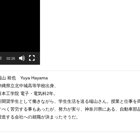
02:26
端山 裕也 Yuya Hayama
沖縄県立北中城高等学校出身、
日本工学院 電子・電気科2年。
新聞奨学生として働きながら、学生生活を送る端山さん。授業と仕事を
すべく苦労する事もあったが、努力が実り、神奈川県にある、自動車部
製造する会社への就職が決まったそうだ。