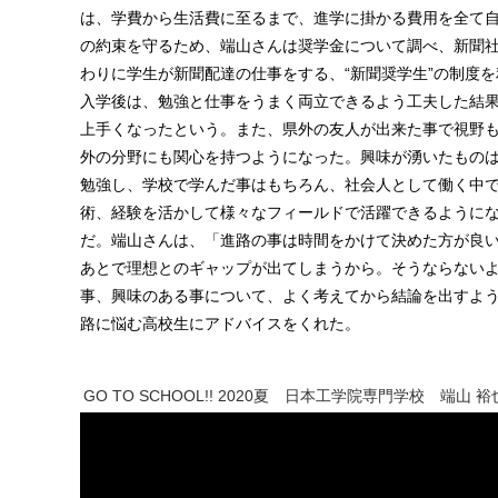
は、学費から生活費に至るまで、進学に掛かる費用を全て
の約束を守るため、端山さんは奨学金について調べ、新聞
わりに学生が新聞配達の仕事をする、“新聞奨学生”の制度
入学後は、勉強と仕事をうまく両立できるよう工夫した結
上手くなったという。また、県外の友人が出来た事で視野
外の分野にも関心を持つようになった。興味が湧いたもの
勉強し、学校で学んだ事はもちろん、社会人として働く中
術、経験を活かして様々なフィールドで活躍できるように
だ。端山さんは、「進路の事は時間をかけて決めた方が良
あとで理想とのギャップが出てしまうから。そうならない
事、興味のある事について、よく考えてから結論を出すよ
路に悩む高校生にアドバイスをくれた。
GO TO SCHOOL!! 2020夏 日本工学院専門学校 端山 
動
画