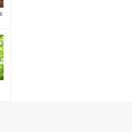
生
…
の