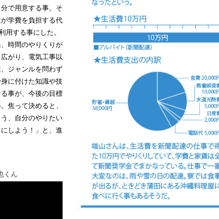
自分で用意する事。そ
社が学費を負担する代
を利用する事にした。
果、時間のやりくりが
も広がり、電気工事以
は、ジャンルを問わず
で身に付けた知識や技
なる事が、今後の目標
い。焦って決めると、
よう、自分のやりたい
うにしよう！」と、進
裕也くん