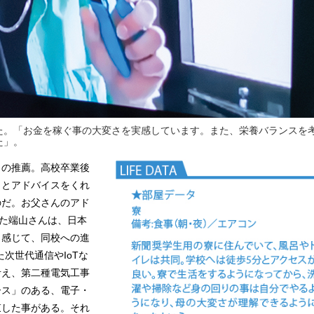
た。「お金を稼ぐ事の大変さを実感しています。また、栄養バランスを
た」。
らの推薦。高校卒業後
」とアドバイスをくれ
のだ。お父さんのアド
した端山さんは、日本
と感じて、同校への進
次世代通信やIoTな
考え、第二種電気工事
ース」のある、電子・
束した事がある。それ