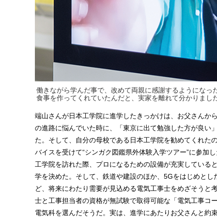
働きながら学んだ事で、改めて両親に感謝するようになっ
食事を作ってくれていたんだと、実家を離れて分かりまし
端山さんが日本工学院に進学したきっかけは、お父さんか
の進路に悩んでいた時に、「東京に出て勉強した方が良い
た。そして、自分の母校である日本工学院を勧めてくれた
バイスを受けて“シンガク図鑑県外体験入学ツアー”に参加
工学院を訪れた際、プロになるための設備が充実している
学を決めた。そして、鉄道や建設のほか、5Gをはじめとした
ど、将来にわたり需要が見込める電気工事士をめざそうと
士と工事担当者の資格が無試験で取得可能な「電気工事コ
電気科を選んだそうだ。実は、進学にあたりお父さんと約