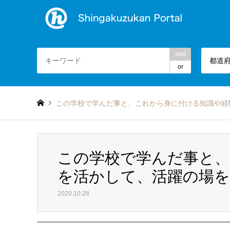
and
都道
or
この学校で学んだ事と、これから身に付ける知識や経
この学校で学んだ事と
を活かして、活躍の場
2020.10.28