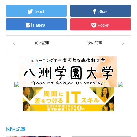
Tweet
Share
Hatena
Pocket
関連記事