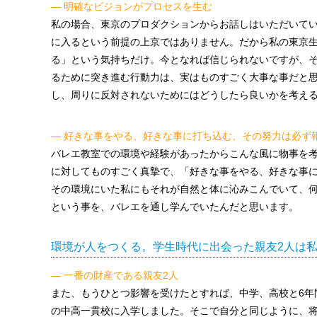
— 明確なビジョンがプロセスを生む
私の場合、東京のプロダクションからお話しはいただいて
に入るという前提の上京ではありません。だから私の東京
る」という気持ちだけ。今となれば信じられないですが、
るために突き進む行動力は、実はものすごく大事な事だと
し、周りに反対されないためにはどうしたら良いかを考え
— 好きな事をやる、好きな事に打ち込む、その努力は必ず
バレエ教室での環境や経験があったからこんな風に物事を
に対してものすごく真摯で、「好きな事をやる、好きな事
その環境にいた私にもそれが自然と体に沁みこんでいて、
という事を、バレエを通し学んでいたんだと思います。
環境が人をつくる。学生時代に出会った親友2人は
— 一番の財産である親友2人
また、もうひとつ影響を受けたとすれば、中学、高校と6年
の中高一貫校に入学しました。そこで自分と同じように、将