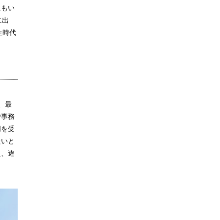
にもい
に出
生時代
、最
で事務
明を受
たいと
え、違