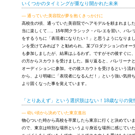
いくつかのタイミングが重なり開かれた未来
— 通っていた美容院が夢を抱くきっかけに
高校生の頃、通っていた美容院でヘアモデルを頼まれまし
当に楽しくて…。15年間クラシック・バレエを習い、バレ
をするうちに「表現者になりたい！」と思うようになりま
ンを受けてみれば？ と勧められ、某プロダクションのオー
も参加しましたが、結果はふるわず。ですがその後すぐに
の方からスカウトを受けました。振り返ると、バレリーナ
オーディションに参加。その後スカウトを受けるという流
から、より明確に「表現者になるんだ！」という強い気持
より固くなった事を覚えています。
「とりあえず」という選択肢はない！18歳なりの覚
— 幼い頃から決めていた東京進出
物心ついた時から高校を卒業したら東京に行くと決めてい
ので、東京は特別な場所というより身近な場所に感じていた