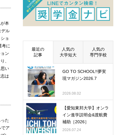
れが本
モデル
ィショ
選考に
最近の
人気の
人気の
ション
記事
大学短大
専門学校
なり、
た思い
GO TO SCHOOL!!夢実
意志は
現マガジン2026.7
2026.08.02
【愛知東邦大学】オンラ
イン進学説明会&渡航費
あった
補助［2026］
ルでア
2026.07.24