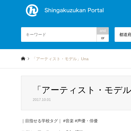
and
都道
or
「アーティスト・モデル」Una
「アーティスト・モデル
2017.10.01
｜目指せる学校タグ｜
#音楽
#声優・俳優