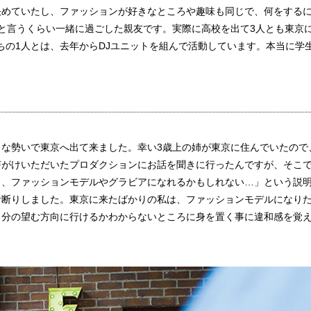
決めていたし、ファッションが好きなところや趣味も同じで、何をする
と言うくらい一緒に過ごした親友です。実際に高校を出て3人とも東京
ちの1人とは、去年からDJユニットを組んで活動しています。本当に学
な勢いで東京へ出て来ました。幸い3歳上の姉が東京に住んでいたので
声がけいただいたプロダクションにお話を聞きに行ったんですが、そこ
ら、ファッションモデルやグラビアになれるかもしれない…」という説
お断りしました。東京に来たばかりの私は、ファッションモデルになり
自分の望む方向に行けるかわからないところに身を置く事に違和感を覚