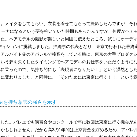
た。メイクをしてもらい、衣装を着せてもらって撮影したんですが、そ
リーナになるという夢を抱いていた時期もあったんですが、何度かヘア
した。ヘアモデルの撮影が楽しいと周囲に伝えたところ、試しにオーデ
ディションに挑戦しました。沖縄県の代表となり、東京で行われた最終
、アルバイト先のアパレルで接客をしている時に、東京の大手プロダク
という夢を失くしたタイミングでヘアモデルのお仕事をいただくように
れに乗ったので、気持ち的にも「表現者になりたい！」という漠然とし
ちに変わりました。と同時に、「そのためには東京に行く！！」という
悟を持ち意志の強さを示す
ました。バレエでも講習会やコンクールで年に数回は東京に行く機会が
かもしれません。だから高3の1年間は上京資金を貯めるため、アパレ