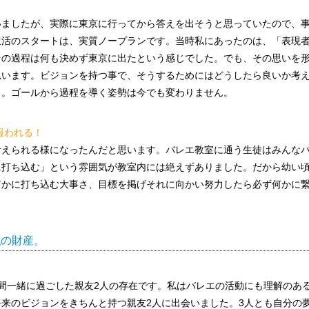
いましたが、実際に東京に行ってから答えを出そうと思っていたので、
生活のスタートは、実質ノープランです。当時私にあったのは、「表現
その過程は何も決めず東京に出たという感じでした。でも、その思いを
思います。ビジョンを持つ事で、そうするためにはどうしたら良いか考
る。ゴールから過程を導く姿勢は今でも変わりません。
報われる！
考えられる様になったんだと思います。バレエ教室に通う生徒はみんな
に打ち込む」という雰囲気が教室内には絶えずありました。だから幼い
何かに打ち込む大事さ、目標を掲げそれに向かい努力したら必ず何かに
私の財産。
間一緒に過ごした親友2人の存在です。私はバレエの活動にも理解のあ
来のビジョンをきちんと持つ親友2人に出会いました。3人とも自分の