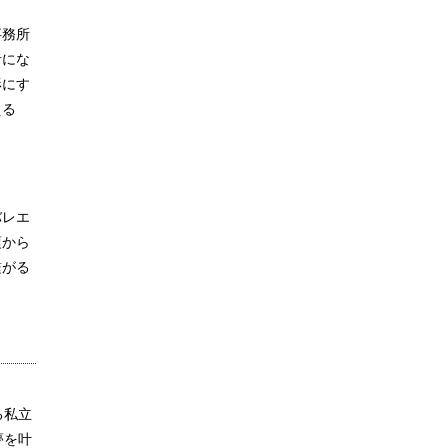
事務所
者にな
形にす
える
バレエ
頃から
繋がる
る私立
夢を叶