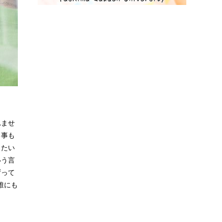
れませ
る事も
したい
いう言
ずって
誰にも