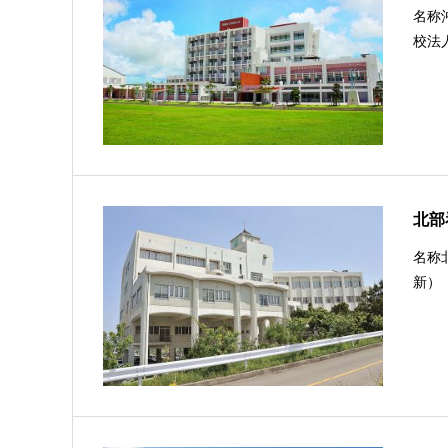
名称
校法
北部
名称北
新）