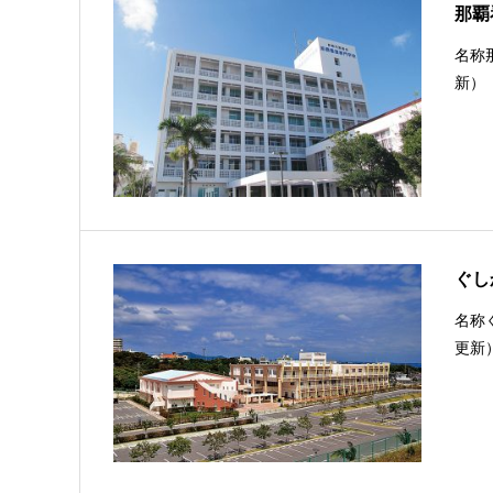
那覇
名称那
新）
ぐし
名称ぐ
更新