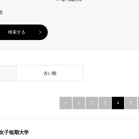
他
古い順
1
2
3
4
5

女子短期大学