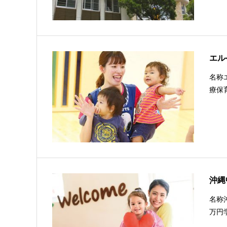
エル
名称
療保
沖縄
名称
万円