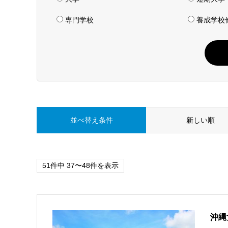
専門学校
養成学校
並べ替え条件
新しい順
51件中 37〜48件を表示
沖縄