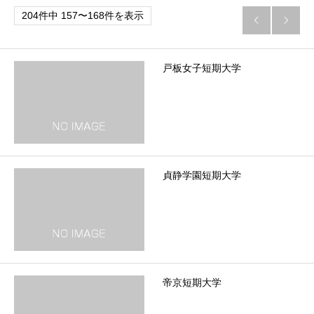
204件中 157〜168件を表示


戸板女子短期大学
貞静学園短期大学
帝京短期大学