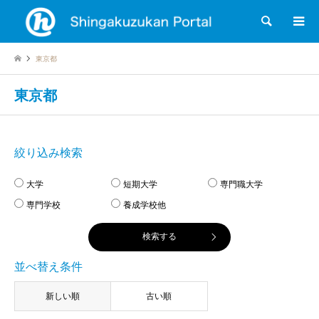
検索
東京都
東京都
絞り込み検索
大学
短期大学
専門職大学
専門学校
養成学校他
並べ替え条件
新しい順
古い順