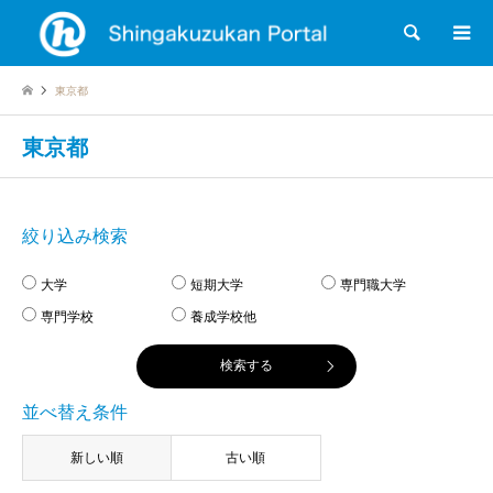
検索
東京都
東京都
絞り込み検索
大学
短期大学
専門職大学
専門学校
養成学校他
並べ替え条件
新しい順
古い順