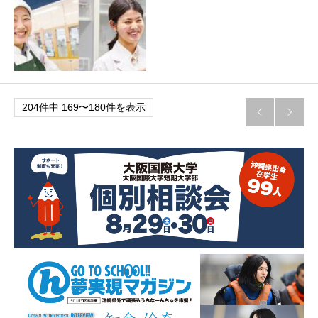
204件中 169〜180件を表示

