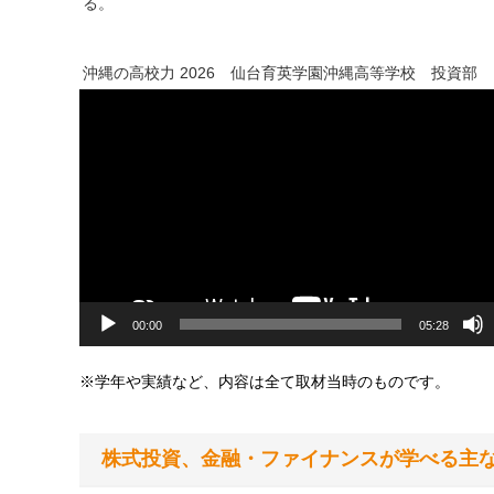
る。
沖縄の高校力 2026 仙台育英学園沖縄高等学校 投資部
動
画
プ
レ
ー
ヤ
ー
00:00
05:28
※学年や実績など、内容は全て取材当時のものです。
株式投資、金融・ファイナンスが学べる主