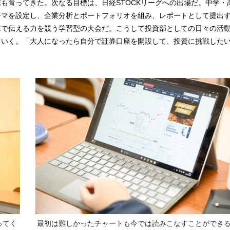
も育ってきた。次なる目標は、日経STOCKリーグへの出場だ。中学・
ーマを設定し、企業分析とポートフォリオを組み、レポートとして提出
章で伝える力を競う学習型の大会だ。こうして投資部としての日々の活
ていく。「大人になったら自分で証券口座を開設して、投資に挑戦した
。
ってく
最初は難しかったチャートも今では読みこなすことができ