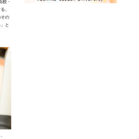
高校・
する。
動その
い」と
る。