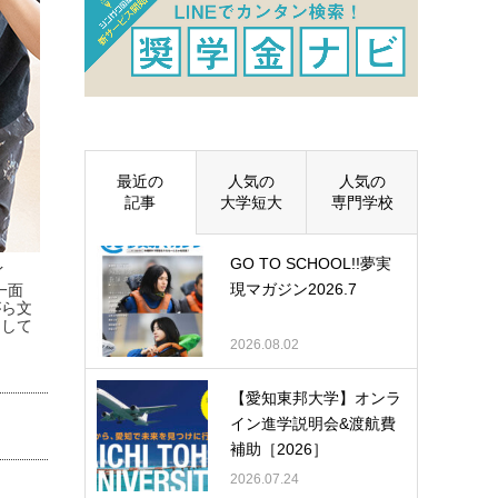
最近の
人気の
人気の
記事
大学短大
専門学校
GO TO SCHOOL!!夢実
イ
現マガジン2026.7
一面
がら文
として
2026.08.02
【愛知東邦大学】オンラ
イン進学説明会&渡航費
補助［2026］
2026.07.24