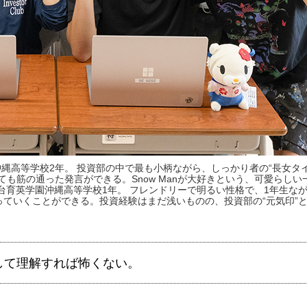
英学園沖縄高等学校2年。 投資部の中で最も小柄ながら、しっかり者の“長女タ
も筋の通った発言ができる。Snow Manが大好きという、可愛らしい
ka 仙台育英学園沖縄高等学校1年。 フレンドリーで明るい性格で、1年生な
ていくことができる。投資経験はまだ浅いものの、投資部の“元気印”
して理解すれば怖くない。