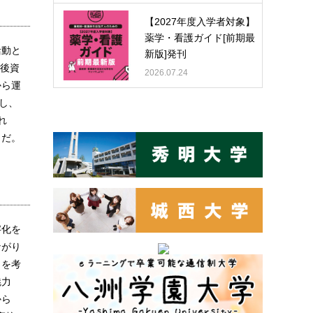
【2027年度入学者対象】
薬学・看護ガイド[前期最
活動と
新版]発刊
老後資
2026.07.24
から運
し、
れ
うだ。
字化を
ながり
」を考
魅力
から