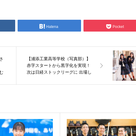
Hatena
Pocket
【浦添工業高等学校（写真部）】
さ
赤字スタートから黒字化を実現！
次は日経ストックリーグに 出場し
む
てみたい！