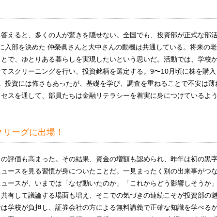
。
と答えると、多くの人が驚きを隠せない。全国でも、投資部が正式な部
に入部を決めた 仲榮眞さんと大中さんの動機は共通している。将来の
ことで、ゆとりある暮らしを実現したいという思いだ。活動では、学校
てスクリーニングを行い、投資銘柄を選定する。9〜10月頃に株を購入
。投資には怖さもあったが、基礎を学び、調査を重ねることで不安は薄
ロセスを通して、部員たちは金融リテラシーを着実に身につけているよ
クリーグに出場！
らの評価も高まった。その結果、資金の増額も認められ、昨年は初の黒
ニュースを見る習慣が身についたことだ。一見まったく別の出来事がつ
ニュースが、いまでは「なぜ動いたのか」「これからどう影響しそうか
、共有して議論する場面も増え、そこでの気づきの連続こそが投資部の
金は学校が負担し、証券会社の方による無料講義で正確な知識を学べる