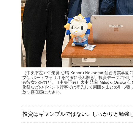
（中央下左）仲榮眞 心晴 Koharu Nakaema 仙台育
プ”。ポートフォリオを的確に読み解き、投資データに関して
も彼女の魅力だ。（中央下右）大中 洸希 Mitsuki Ona
化祭などのイベント行事では率先して周囲をまとめ引っ張っ
放つ存在感は大きい。
投資はギャンブルではない。しっかりと勉強