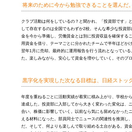
将来のために今から勉強できることを選んだ
クラブ活動は何をしているの？と聞かれ、「投資部です」
して存在するのは全国でもわずか2校。そんな希少な投資部
金を今から準備し、労働賃金とは別に投資収益を確保する
用資金を借り、テーマごとに分かれたチームで半年ほどかけ
翌年1月に売却。最終的に運用報告を行う流れとなっている
た。楽しみながら、安心して資金を増やしていく。そのプ
黒字化を実現した次なる目標は、日経ストッ
年度を重ねるごとに活動実績が着実に積み上がり、学校か
達成した。投資部に入部してから大きく変わった変化は、
合い、株価に影響していく。以前なら気にも留めなかった
える材料になった。部員同士でニュースの関連性を推測し
だ。そして、何よりも楽しんで取り組める土台がある。資