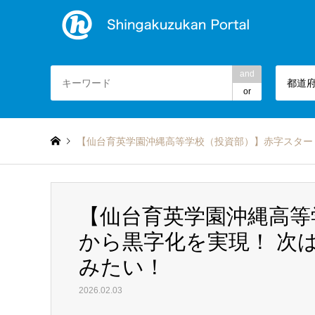
and
都道
or
【仙台育英学園沖縄高等学校（投資部）】赤字スター
【仙台育英学園沖縄高等
から黒字化を実現！ 次
みたい！
2026.02.03