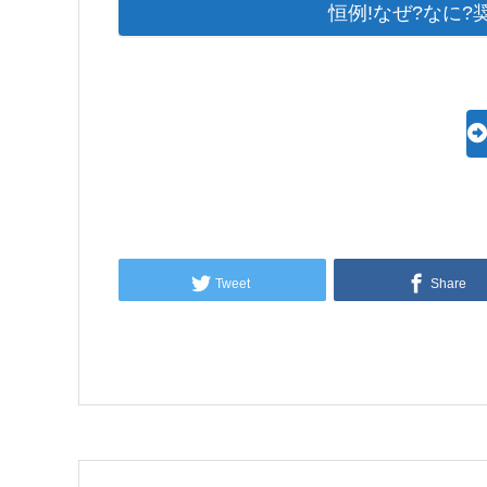
恒例!なぜ?なに
Tweet
Share