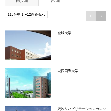
新しい順
古い順
118件中 1〜12件を表示


金城大学
城西国際大学
穴吹リハビリテーションカレッ