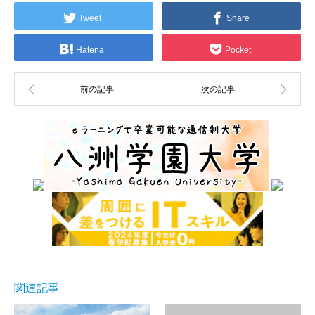
Tweet
Share
Hatena
Pocket
関連記事