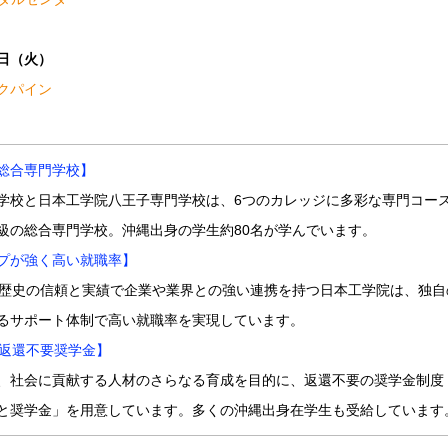
2日（火）
クパイン
総合専門学校】
学校と日本工学院八王子専門学校は、6つのカレッジに多彩な専門コー
級の総合専門学校。沖縄出身の学生約80名が学んでいます。
プが強く高い就職率】
い歴史の信頼と実績で企業や業界との強い連携を持つ日本工学院は、独自
るサポート体制で高い就職率を実現しています。
の返還不要奨学金】
、社会に貢献する人材のさらなる育成を目的に、返還不要の奨学金制度
と奨学金」を用意しています。多くの沖縄出身在学生も受給しています