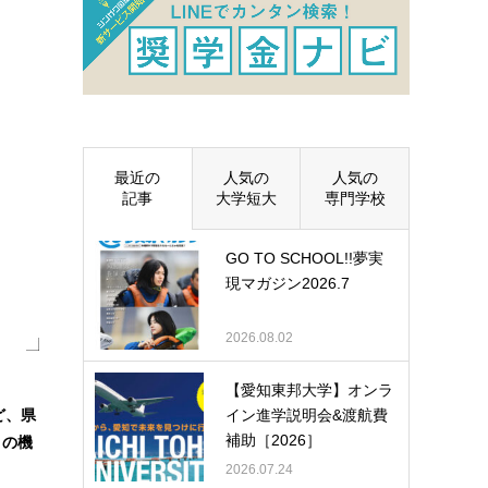
最近の
人気の
人気の
記事
大学短大
専門学校
GO TO SCHOOL!!夢実
現マガジン2026.7
2026.08.02
【愛知東邦大学】オンラ
ど、県
イン進学説明会&渡航費
補助［2026］
この機
2026.07.24