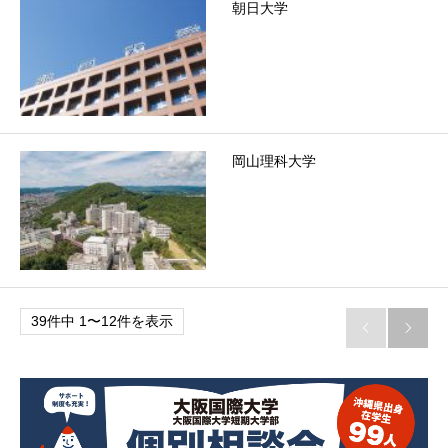
朝日大学
岡山理科大学
39件中 1〜12件を表示

