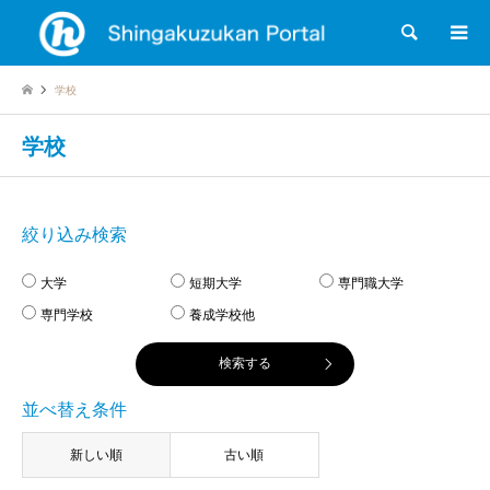
検索
学校
学校
絞り込み検索
大学
短期大学
専門職大学
専門学校
養成学校他
並べ替え条件
新しい順
古い順