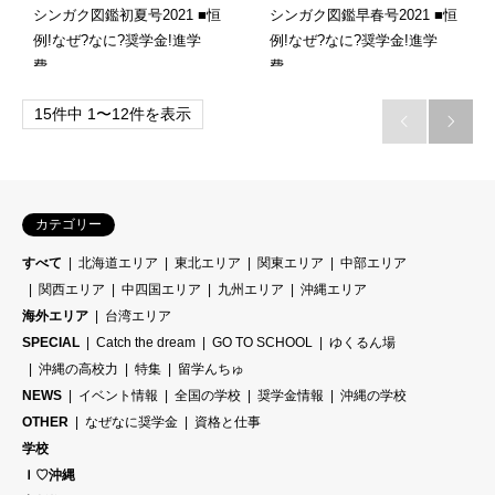
シンガク図鑑初夏号2021 ■恒
シンガク図鑑早春号2021 ■恒
例!なぜ?なに?奨学金!進学
例!なぜ?なに?奨学金!進学
費…
費…
15件中 1〜12件を表示


カテゴリー
すべて
北海道エリア
東北エリア
関東エリア
中部エリア
関西エリア
中四国エリア
九州エリア
沖縄エリア
海外エリア
台湾エリア
SPECIAL
Catch the dream
GO TO SCHOOL
ゆくるん場
沖縄の高校力
特集
留学んちゅ
NEWS
イベント情報
全国の学校
奨学金情報
沖縄の学校
OTHER
なぜなに奨学金
資格と仕事
学校
Ｉ♡沖縄