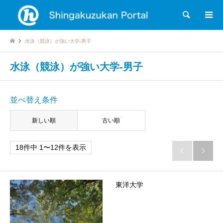
検索
水泳（競泳）が強い大学-男子
水泳（競泳）が強い大学-男子
並べ替え条件
新しい順
古い順
18件中 1〜12件を表示


東洋大学