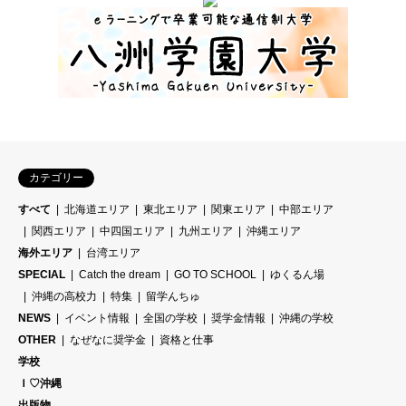
カテゴリー
すべて
北海道エリア
東北エリア
関東エリア
中部エリア
関西エリア
中四国エリア
九州エリア
沖縄エリア
海外エリア
台湾エリア
SPECIAL
Catch the dream
GO TO SCHOOL
ゆくるん場
沖縄の高校力
特集
留学んちゅ
NEWS
イベント情報
全国の学校
奨学金情報
沖縄の学校
OTHER
なぜなに奨学金
資格と仕事
学校
Ｉ♡沖縄
出版物