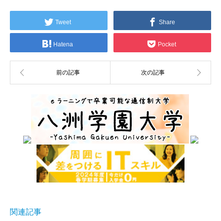
Tweet
Share
Hatena
Pocket
関連記事