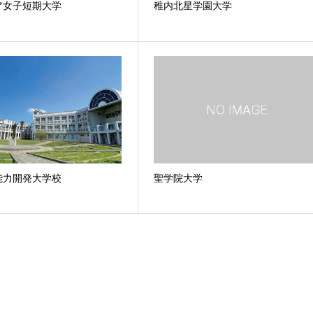
ア女子短期大学
稚内北星学園大学
能力開発大学校
聖学院大学