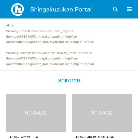
検索
Warning
: Undefined variable $queried_object in
/home/xs853998/55shingaku.jp/public_html/wp-
content/themes/gensen_tcd050/breadcrumb.php
on line
66
Warning
: Attempt to read property "display_name" on null in
/home/xs853998/55shingaku.jp/public_html/wp-
content/themes/gensen_tcd050/breadcrumb.php
on line
66
shiroma
和歌山信愛大学
和歌山県立医科大学