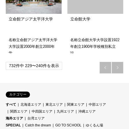
立命館アジア太平洋大学
立命館大学
名称立命館アジア太平洋大学
名称立命館大学大学設置1922
大学設置2000年創立2000年
年創立1900年学校種別私立
学…
設…
732件中 229〜240件を表示


カテゴリー
すべて
北海道エリア
東北エリア
関東エリア
中部エリア
関西エリア
中四国エリア
九州エリア
沖縄エリア
海外エリア
台湾エリア
SPECIAL
Catch the dream
GO TO SCHOOL
ゆくるん場