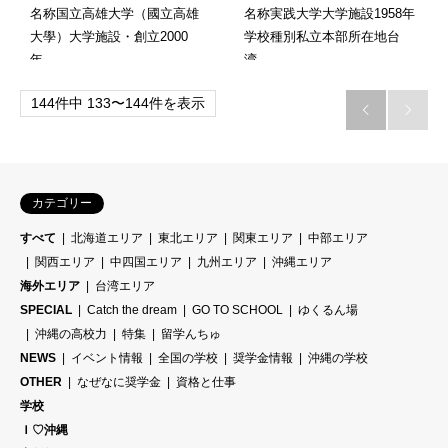
名称国立高雄大学（國立高雄
名称実践大学大学施設1958年
大學）大学施設・創立2000
学校種別私立本部所在地台
年…
湾…
144件中 133〜144件を表示


カテゴリー
すべて
北海道エリア
東北エリア
関東エリア
中部エリア
関西エリア
中四国エリア
九州エリア
沖縄エリア
海外エリア
台湾エリア
SPECIAL
Catch the dream
GO TO SCHOOL
ゆくるん場
沖縄の高校力
特集
留学んちゅ
NEWS
イベント情報
全国の学校
奨学金情報
沖縄の学校
OTHER
なぜなに奨学金
資格と仕事
学校
Ｉ♡沖縄